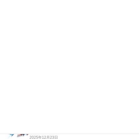
岩崎邸、近藤勇の像などに維新を思う。
太田で研修講師をやってきました。
最新の投稿
越純一郎著「都々逸の世界」…江戸の日本人はただな
らない高みにいた！
2026年4月3日
老人は「今」に生きていない。過去に生きている！
2025年12月23日