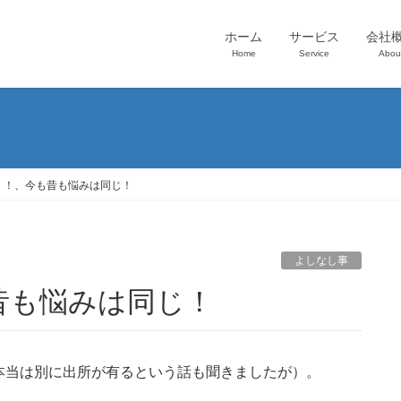
ホーム
サービス
会社
Home
Service
Abou
」！、今も昔も悩みは同じ！
よしなし事
も昔も悩みは同じ！
本当は別に出所が有るという話も聞きましたが）。