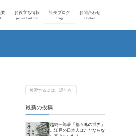
概要
お役立ち情報
社長ブログ
お問合わせ
t
paperChart Info
Blog
Contact
最新の投稿
越純一郎著「都々逸の世界」
…江戸の日本人はただならな