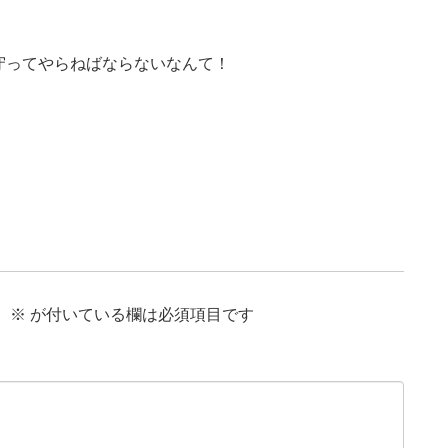
守ってやらねばならないなんて！
。
※
が付いている欄は必須項目です