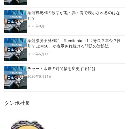
薬剤投与欄の数字が黒・赤・青で表示されるのはな
ぜ？
2026年8月3日
薬剤濃度予測欄に「Remifentanil1⇒身長？年令？性
別？LBM≦0」が表示され続ける問題の対処法
2026年6月17日
チャート印刷の時間幅を変更するには
2026年6月14日
タンボ社長