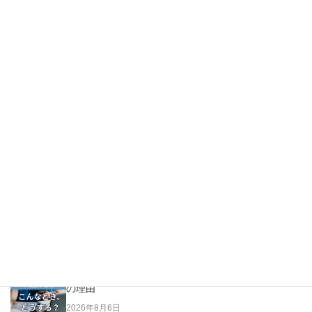
イベント記号のコメント入力で項目別に表示・非表示を自
由に設定したい！
印刷画面のコメント表示スペースを広くしたい！
最新の投稿
印刷画面で氏名の隣の項目が重なって表示される時の
対処法
2026年8月9日
ADM\記号.txtを直しても各手術室に反映されない、そ
の理由
2026年8月6日