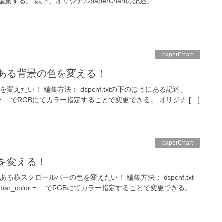
する。 以下、オリジナルpaperChartの記述。
paperChart
にある背景の色を変える！
変えたい！ 編集方法： dspcnf.txtの下のほうにある記述、
d_color = …でRGBにてカラー指定することで変更できる。 オリジナ […]
paperChart
色を変える！
る横スクロールバーの色を変えたい！ 編集方法： dspcnf.txt
lbar_color = …でRGBにてカラー指定することで変更できる。