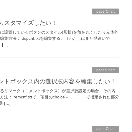
paperChart
をカスタマイズしたい！
内に設置しているボタンのスタイル(形状)を角を丸くしたり立体的
集方法： dspcnf.txtを編集する。（わたしはまた勘違いで
 […]
paperChart
メントボックス内の選択肢内容を編集したい！
するリマーク（コメントボックス）が選択肢設定の場合、その内
 remcnf.txtで、項目のchoice = ．．．．で指定された部分
[…]
paperChart