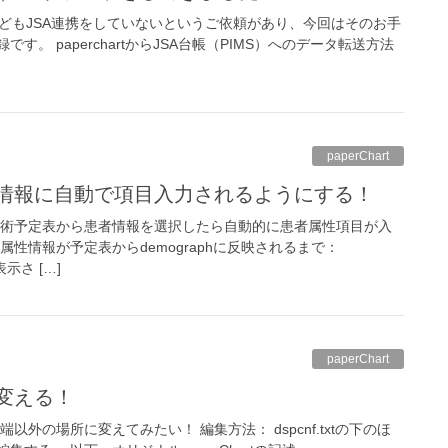
だけれどもJSA連携をしていないというご依頼があり、今回はそのお手
。 paperchartからJSA台帳（PIMS）へのデータ転送方法
paperChart
者情報に自動で項目入力されるようにする！
手術予定表から患者情報を選択したら自動的に患者属性項目が入
属性情報が予定表からdemographに反映されるまで：
、表示さ […]
paperChart
を変える！
以外の場所に変えてみたい！ 編集方法： dspcnf.txtの下のほ