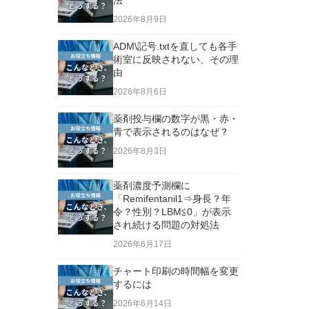
法
2026年8月9日
ADM\記号.txtを直しても各手
術室に反映されない、その理
由
2026年8月6日
薬剤投与欄の数字が黒・赤・
青で表示されるのはなぜ？
2026年8月3日
薬剤濃度予測欄に
「Remifentanil1⇒身長？年
令？性別？LBM≦0」が表示
され続ける問題の対処法
2026年6月17日
チャート印刷の時間幅を変更
するには
2026年6月14日