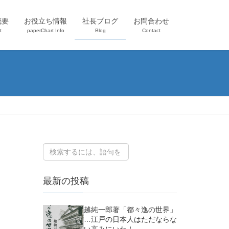
概要
お役立ち情報
社長ブログ
お問合わせ
t
paperChart Info
Blog
Contact
最新の投稿
越純一郎著「都々逸の世界」
…江戸の日本人はただならな