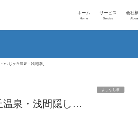
ホーム
サービス
会社
Home
Service
Abou
・つつじヶ丘温泉・浅間隠し…
よしなし事
丘温泉・浅間隠し…