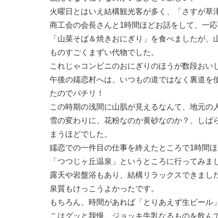
火曜日とはいえ結構観光客が多く、「さすが草
商工会の会長さんと1時間ほどお話をして、一
「山菜そば＆焼きおにぎり」を食べましたが、山
ものすごくまずい代物でした。
これじゃコンビニのおにぎりのほうが数段おい
午後の嬬恋村へは、いつもの道ではなく裏道を
たのでパチリ！
この時期の浅間に山肌が見えるなんて、地元の
雪の変わりに、花粉なのか黄砂なのか？、しば
まうほどでした。
嬬恋での一件目の仕事を終えたところで1時間
「つつじヶ丘温泉」というところに行ってみま
露天や岩盤浴もあり、結構リラックスできまし
泉質もけっこうよかったです。
もちろん、時間があれば「とりあえず生ビール
こはグッと我慢、ジョッキ牛乳なるものを飲ん