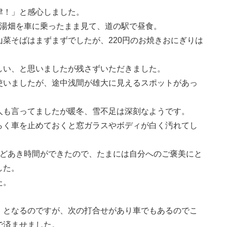
津！」と感心しました。
応湯畑を車に乗ったまま見て、道の駅で昼食。
菜そばはまずまずでしたが、220円のお焼きおにぎりは
しい、と思いましたが残さずいただきました。
使いましたが、途中浅間が雄大に見えるスポットがあっ
人も言ってましたが暖冬、雪不足は深刻なようです。
らく車を止めておくと窓ガラスやボディが白く汚れてし
ほどあき時間ができたので、たまには自分へのご褒美にと
した。
た。
」となるのですが、次の打合せがあり車でもあるのでこ
で済ませました。