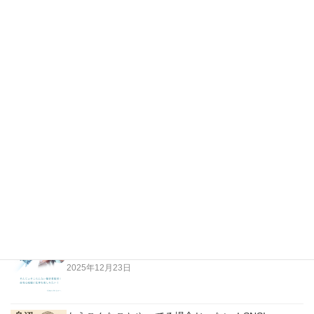
月末、納品と支払に…ふ～っ！疲れた！！
伊勢崎のジャンヌダルクって…！
最新の投稿
越純一郎著「都々逸の世界」…江戸の日本人はただな
らない高みにいた！
2026年4月3日
老人は「今」に生きていない。過去に生きている！
2025年12月23日