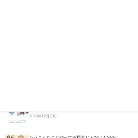
導入補助金対応・登録済みツール（2018）
久しぶりにBook汚腐に行ってみたらこんなムック本が…
最新の投稿
越純一郎著「都々逸の世界」…江戸の日本人はただな
らない高みにいた！
2026年4月3日
老人は「今」に生きていない。過去に生きている！
2025年12月23日
もうこんなことやってる場合じゃない！SNS!